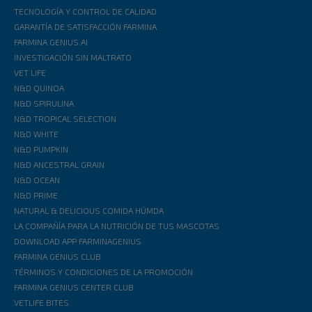
TECNOLOGÍA Y CONTROL DE CALIDAD
GARANTÍA DE SATISFACCIÓN FARMINA
FARMINA GENIUS AI
INVESTIGACIÓN SIN MALTRATO
VET LIFE
N&D QUINOA
N&D SPIRULINA
N&D TROPICAL SELECTION
N&D WHITE
N&D PUMPKIN
N&D ANCESTRAL GRAIN
N&D OCEAN
N&D PRIME
NATURAL & DELICIOUS COMIDA HÚMDA
LA COMPAÑÍA PARA LA NUTRICIÓN DE TUS MASCOTAS
DOWNLOAD APP FARMINAGENIUS
FARMINA GENIUS CLUB
TÉRMINOS Y CONDICIONES DE LA PROMOCIÓN
FARMINA GENIUS CENTER CLUB
VETLIFE BITES