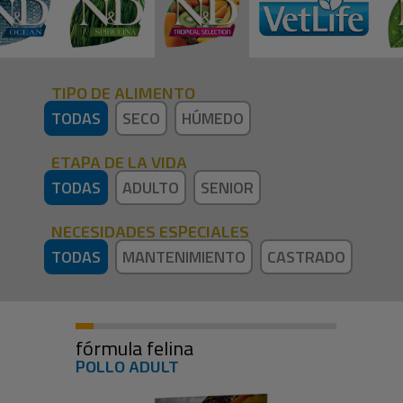
TIPO DE ALIMENTO
TODAS
SECO
HÚMEDO
ETAPA DE LA VIDA
TODAS
ADULTO
SENIOR
NECESIDADES ESPECIALES
TODAS
MANTENIMIENTO
CASTRADO
fórmula felina
POLLO ADULT