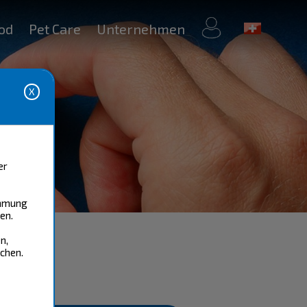
mein
od
Pet Care
Unternehmen
Konto
er
immung
en.
n,
chen.