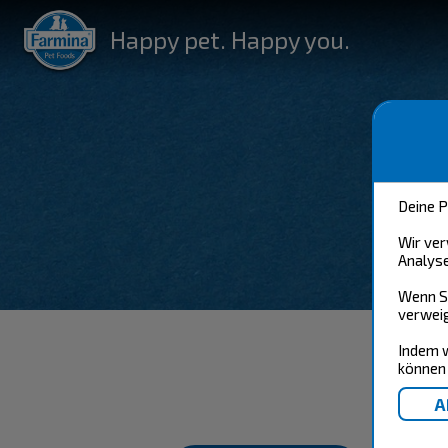
Happy pet. Happy you.
Deine P
Wir ver
Analyse
Wenn Si
verweig
Indem w
können 