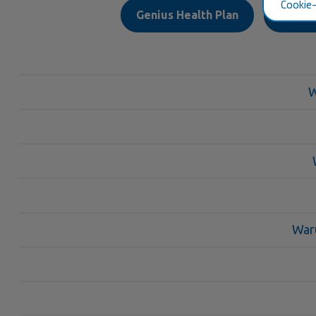
Cookie-
Genius Health Plan
Pet C
W
Waru