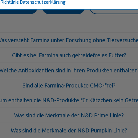
Richtlinie
Datenschutzerklärung
are Programm
Tiernahrung
Produktinformat
as versteht Farmina unter Forschung ohne Tierversuch
Gibt es bei Farmina auch getreidefreies Futter?
Welche Antioxidantien sind in Ihren Produkten enthalten
Sind alle Farmina-Produkte GMO-frei?
m enthalten die N&D-Produkte für Kätzchen kein Getr
Was sind die Merkmale der N&D Prime Linie?
Was sind die Merkmale der N&D Pumpkin Linie?