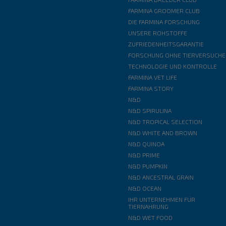
FARMINA GROOMER CLUB
DIE FARMINA FORSCHUNG
UNSERE ROHSTOFFE
ZUFRIEDENHEITSGARANTIE
FORSCHUNG OHNE TIERVERSUCHE
TECHNOLOGIE UND KONTROLLE
FARMINA VET LIFE
FARMINA STORY
N&D
N&D SPIRULINA
N&D TROPICAL SELECTION
N&D WHITE AND BROWN
N&D QUINOA
N&D PRIME
N&D PUMPKIN
N&D ANCESTRAL GRAIN
N&D OCEAN
IHR UNTERNEHMEN FÜR
TIERNAHRUNG
N&D WET FOOD