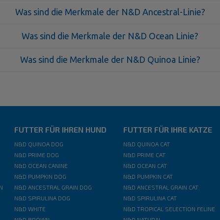
Was sind die Merkmale der N&D Ancestral-Linie?
Was sind die Merkmale der N&D Ocean Linie?
Was sind die Merkmale der N&D Quinoa Linie?
FUTTER FÜR IHREN HUND
FUTTER FÜR IHRE KATZE
N&D QUINOA DOG
N&D QUINOA CAT
N&D PRIME DOG
N&D PRIME CAT
N&D OCEAN CANINE
N&D OCEAN CAT
N&D PUMPKIN DOG
N&D PUMPKIN CAT
N
N&D ANCESTRAL GRAIN DOG
N&D ANCESTRAL GRAIN CAT
N&D SPIRULINA DOG
N&D SPIRULINA CAT
N&D WHITE
N&D TROPICAL SELECTION FELINE
N&D BROWN
N&D NATURAL