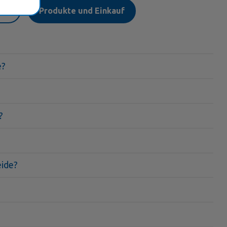
ion
Produkte und Einkauf
e?
?
eide?