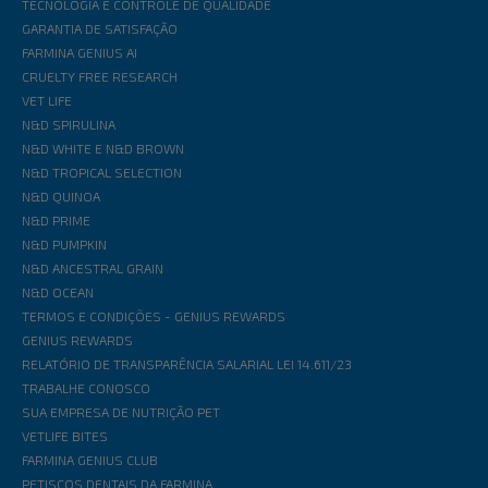
TECNOLOGIA E CONTROLE DE QUALIDADE
GARANTIA DE SATISFAÇÃO
FARMINA GENIUS AI
CRUELTY FREE RESEARCH
VET LIFE
N&D SPIRULINA
N&D WHITE E N&D BROWN
N&D TROPICAL SELECTION
N&D QUINOA
N&D PRIME
N&D PUMPKIN
N&D ANCESTRAL GRAIN
N&D OCEAN
TERMOS E CONDIÇÕES - GENIUS REWARDS
GENIUS REWARDS
RELATÓRIO DE TRANSPARÊNCIA SALARIAL LEI 14.611/23
TRABALHE CONOSCO
SUA EMPRESA DE NUTRIÇÃO PET
VETLIFE BITES
FARMINA GENIUS CLUB
PETISCOS DENTAIS DA FARMINA