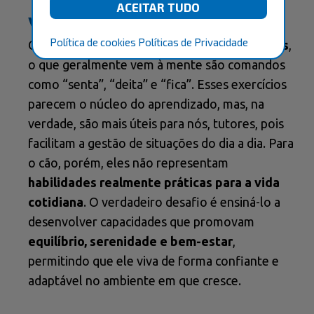
vida equilibrada
Política de cookies
Políticas de Privacidade
Quando pensamos em
adestramento de cães
,
o que geralmente vem à mente são comandos
como “senta”, “deita” e “fica”. Esses exercícios
parecem o núcleo do aprendizado, mas, na
verdade, são mais úteis para nós, tutores, pois
facilitam a gestão de situações do dia a dia. Para
o cão, porém, eles não representam
habilidades realmente práticas para a vida
cotidiana
. O verdadeiro desafio é ensiná-lo a
desenvolver capacidades que promovam
equilíbrio, serenidade e bem-estar
,
permitindo que ele viva de forma confiante e
adaptável no ambiente em que cresce.