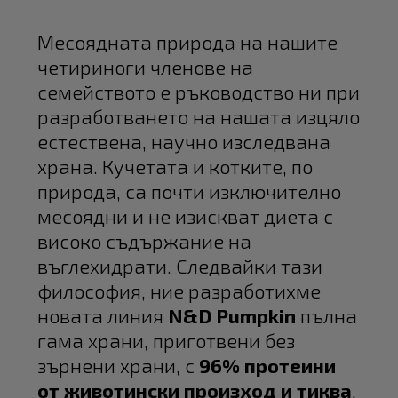
Месоядната природа на нашите
четириноги членове на
семейството е ръководство ни при
разработването на нашата изцяло
естествена, научно изследвана
храна. Кучетата и котките, по
природа, са почти изключително
месоядни и не изискват диета с
високо съдържание на
въглехидрати. Следвайки тази
философия, ние разработихме
новата линия
N&D Pumpkin
пълна
гама храни, приготвени без
зърнени храни, с
96% протеини
от животински произход и тиква
,