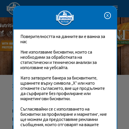
Happy pet. Happy you.
Поверителността на данните ви е важна за
нас
Ние използваме бисквитки, които са
необходими за обработката на
статистически и технически анализи за
N&D PUMPKIN
използване на уебсайта.
Като затворите банера за бисквитките,
щракнете върху символа „X“ или като
ЗАЩО ТИКВА?
откажете съгласието, вие ще продължите
да сърфирате без профилиране или
маркетингови бисквитки.
Тиквата е зеленчук, типичен за
италианската кухня, с
Съгласявайки се с използването на
бисквитки за профилиране и маркетинг, ние
изключителни хранителни
ще можем да предоставяме рекламни
съобщения, които отговарят на вашите
качества: