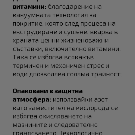
витамини:
благодарение на
вакуумната технология за
покритие, която след процеса на
екструдиране и сушене, вкарва в
храната ценни жизненоважни
съставки, включително витамини.
Така се избягва всякакъв
термичен и механичен стрес и
води дпозволява голяма трайност;
Опаковани в защитна
атмосфера:
използвайки азот
като заместител на кислорода се
избягва окисляването на
мазнините и следователно
гранясването. Технологично