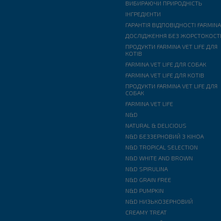
ВИБИРАЮЧИ ПРИРОДНІСТЬ
ІНГРЕДІЄНТИ
ГАРАНТІЯ ВІДПОВІДНОСТІ FARMIN
ДОСЛІДЖЕННЯ БЕЗ ЖОРСТОКОСТ
ПРОДУКТИ FARMINA VET LIFE ДЛЯ
КОТІВ
FARMINA VET LIFE ДЛЯ СОБАК
FARMINA VET LIFE ДЛЯ КОТІВ
ПРОДУКТИ FARMINA VET LIFE ДЛЯ
СОБАК
FARMINA VET LIFE
N&D
NATURAL & DELICIOUS
N&D БЕЗЗЕРНОВИЙ З КІНОА
N&D TROPICAL SELECTION
N&D WHITE AND BROWN
N&D SPIRULINA
N&D GRAIN FREE
N&D PUMPKIN
N&D НИЗЬКОЗЕРНОВИЙ
CREAMY TREAT