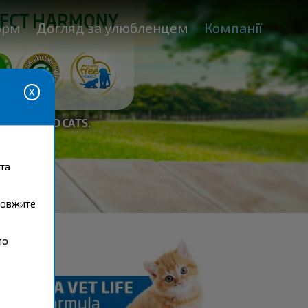
орм
Догляд за улюбленцем
Компанії
 та
одовжите
мо