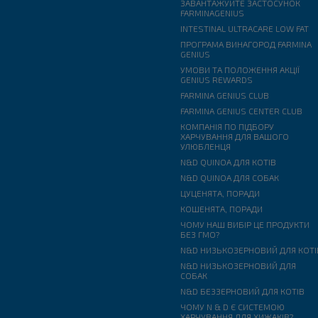
ЗАВАНТАЖУЙТЕ ЗАСТОСУНОК
FARMINAGENIUS
INTESTINAL ULTRACARE LOW FAT
ПРОГРАМА ВИНАГОРОД FARMINA
GENIUS
УМОВИ ТА ПОЛОЖЕННЯ АКЦІЇ
GENIUS REWARDS
FARMINA GENIUS CLUB
FARMINA GENIUS CENTER CLUB
КОМПАНІЯ ПО ПІДБОРУ
ХАРЧУВАННЯ ДЛЯ ВАШОГО
УЛЮБЛЕНЦЯ
N&D QUINOA ДЛЯ КОТІВ
N&D QUINOA ДЛЯ СОБАК
ЦУЦЕНЯТА, ПОРАДИ
КОШЕНЯТА, ПОРАДИ
ЧОМУ НАШ ВИБІР ЦЕ ПРОДУКТИ
БЕЗ ГМО?
N&D НИЗЬКОЗЕРНОВИЙ ДЛЯ КОТІ
N&D НИЗЬКОЗЕРНОВИЙ ДЛЯ
СОБАК
N&D БЕЗЗЕРНОВИЙ ДЛЯ КОТІВ
ЧОМУ N & D Є СИСТЕМОЮ
ХАРЧУВАННЯ ДЛЯ ХИЖАКІВ?