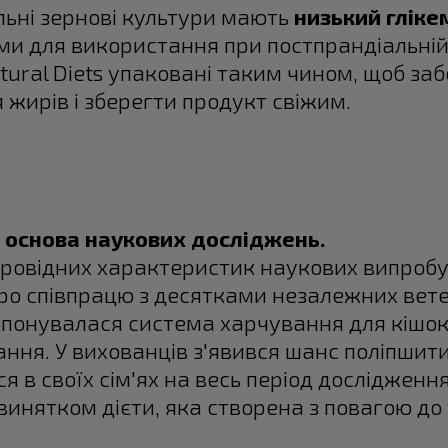
ьні зернові культури мають
низький гліке
и для використання при постпрандіальній 
atural Diets упаковані таким чином, щоб за
 жирів і зберегти продукт свіжим.
 основа наукових досліджень.
провідних характеристик наукових випробу
ро співпрацю з десятками незалежних ветери
опонувалася система харчування для кішок 
ння. У вихованців з'явився шанс поліпшити 
 в своїх сім'ях на весь період дослідження
 винятком дієти, яка створена з повагою до