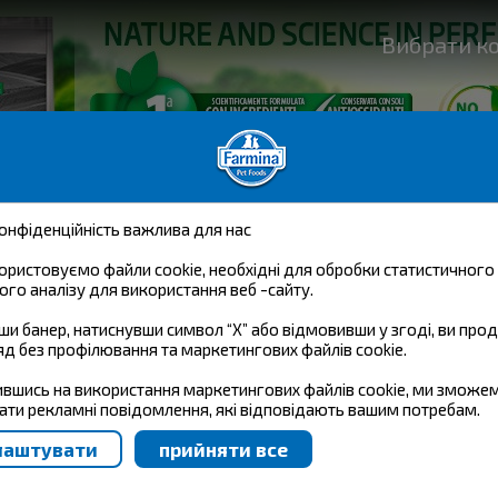
Вибрати к
онфіденційність важлива для нас
ористовуємо файли cookie, необхідні для обробки статистичного
ого аналізу для використання веб -сайту.
FARMINA VET LIFE ДЛЯ КОТІВ
ши банер, натиснувши символ “X” або відмовивши у згоді, ви пр
яд без профілювання та маркетингових файлів cookie.
ІЧНЕ РІШЕННЯ
вшись на використання маркетингових файлів cookie, ми зможе
ати рекламні повідомлення, які відповідають вашим потребам.
ШОК
- це нова
нійка повністю