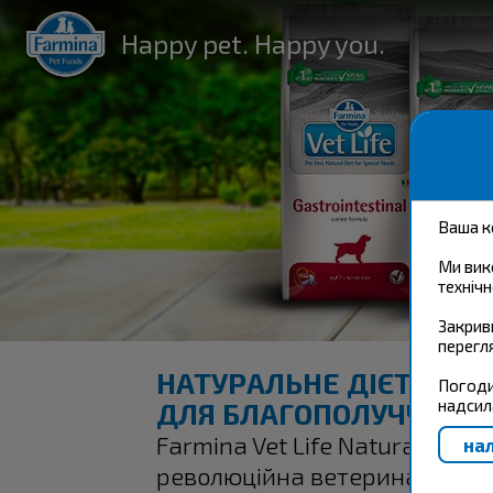
Happy pet. Happy you.
Ваша к
Ми вик
технічн
Закрив
перегл
НАТУРАЛЬНЕ ДІЄТОЛОГ
Погоди
надсил
ДЛЯ БЛАГОПОЛУЧЧЯ КІ
Farmina Vet Life Natural Diet 
революційна ветеринарна лі