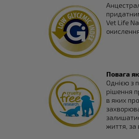
Анцестрал
придатним
Vet Life N
окислення
Повага як
Однією з 
рішення п
в яких пр
захворюва
залишатися
життя, за