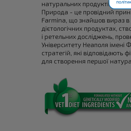
політик
натуральних продуктів Farmin
Природа - це провідний прин
Farmina, що знайшов вираз в
дієтологічних продуктах, ств
і ретельних досліджень, пров
Університету Неаполя імені Ф
стратегій, які відповідають 
для створення першої натурал