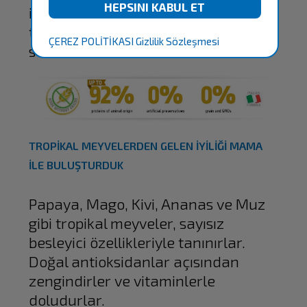
için çeşitli tropikal meyveler ve ata
tahıl ile hazırlanmış yeni mama
ÇEREZ POLİTİKASI
Gizlilik Sözleşmesi
serisidir.
TROPİKAL MEYVELERDEN GELEN İYİLİĞİ MAMA
İLE BULUŞTURDUK
Papaya, Mago, Kivi, Ananas ve Muz
gibi tropikal meyveler, sayısız
besleyici özellikleriyle tanınırlar.
Doğal antioksidanlar açısından
zengindirler ve vitaminlerle
doludurlar.