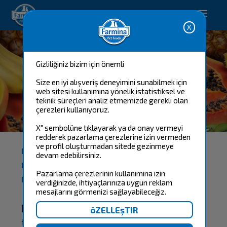
Happy pet. Happy you.
Happy pet. Happy you.
Gizliliğiniz bizim için önemli
Size en iyi alışveriş deneyimini sunabilmek için
web sitesi kullanımına yönelik istatistiksel ve
teknik süreçleri analiz etmemizde gerekli olan
çerezleri kullanıyoruz.
N&D TROPICAL
SELECTION
X" sembolüne tıklayarak ya da onay vermeyi
redderek pazarlama çerezlerine izin vermeden
ve profil oluşturmadan sitede gezinmeye
PATILI ÇOCUĞUNUZUN IYILIĞI IÇIN TROPIKAL
devam edebilirsiniz.
MEYVELERDEN;
Pazarlama çerezlerinin kullanımına izin
N&D TROPICAL SELECTION
verdiğinizde, ihtiyaçlarınıza uygun reklam
mesajlarını görmenizi sağlayabileceğiz.
N&D Tropical Selection, Farmina
tarafından kedi ve köpeklerin iyiliği