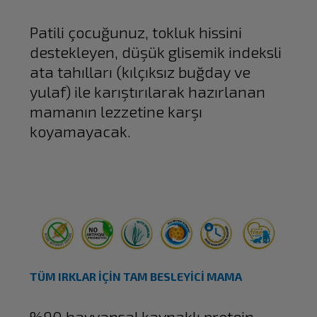
Patili çocuğunuz, tokluk hissini
destekleyen, düşük glisemik indeksli
ata tahılları (kılçıksız buğday ve
yulaf) ile karıştırılarak hazırlanan
mamanın lezzetine karşı
koyamayacak.
TÜM IRKLAR İÇİN TAM BESLEYİCİ MAMA
%90 hayvansal kaynaklı protein