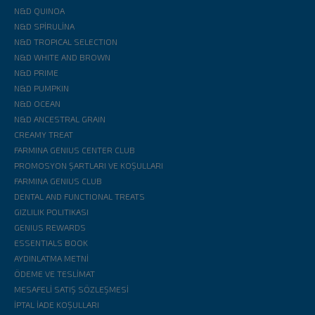
N&D QUINOA
N&D SPİRULİNA
N&D TROPICAL SELECTION
N&D WHITE AND BROWN
N&D PRIME
N&D PUMPKIN
N&D OCEAN
N&D ANCESTRAL GRAIN
CREAMY TREAT
FARMINA GENIUS CENTER CLUB
PROMOSYON ŞARTLARI VE KOŞULLARI
FARMINA GENIUS CLUB
DENTAL AND FUNCTIONAL TREATS
GIZLILIK POLITIKASI
GENIUS REWARDS
ESSENTIALS BOOK
AYDINLATMA METNİ
ÖDEME VE TESLİMAT
MESAFELİ SATIŞ SÖZLEŞMESİ
İPTAL İADE KOŞULLARI