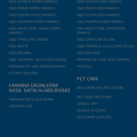
N&D QUINOA KÖPEK MAMASI
N&D QUINOA KEDİ MAMASI
N&D PRIME KÖPEK MAMASI
N&D PRIME KEDİ MAMASI
N&D OCEAN KÖPEK MAMASI
N&D OCEAN KEDİ MAMASI
N&D PUMPKIN KÖPEK MAMASI
N&D PUMPKIN KEDİ MAMASI
N&D ANCESTRAL GRAIN KÖPEK
N&D ANCESTRAL GRAIN KEDİ
MAMASI
MAMASI
N&D SPIRULINA CANINE
N&D SPIRULINA FELINE
N&D WHITE
N&D TROPICAL SELECTION FELINE
N&D BROWN
N&D NATURAL
N&D TROPICAL SELECTION CANINE
FARMINA VET LIFE KEDİ MAMASI
FARMINA VET LIFE KÖPEK MAMASI
MATISSE
ECOPET NATURAL
PET CARE
FARMINA ÜRÜNLERİNİ
BESLENME DESTEĞI TALEBI
NASIL SATIN ALABİLİRSİNİZ
PET CARE PROGRAM
FARMINA SATIŞ NOKTALARI
GENIUS APP
DAĞITIMCILAR
GENIUS IPUÇLARI
BESLENME GÜNLERI