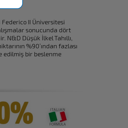
Federico II Üniversitesi
çalışmalar sonucunda dört
ir.
N&D Düşük İlkel Tahıllı,
 miktarının %90’ından fazlası
e edilmiş bir beslenme