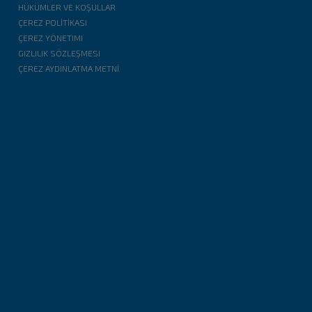
HÜKÜMLER VE KOŞULLAR
ÇEREZ POLİTİKASI
ÇEREZ YÖNETIMI
GIZLILIK SÖZLEŞMESI
ÇEREZ AYDINLATMA METNİ