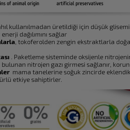
ahıl kullanılmadan üretildiği için düşük glise
 enerji dağılımını sağlar
larla
, tokoferolden zengin ekstraktlarla doğa
kası
. Paketleme sisteminde oksijenle nitrojenin
ulunan nitrojen gazı girmesi sağlanır, korun
nler
mama tanelerine soğuk zincirde eklendikl
rlü etkiye sahiptirler.