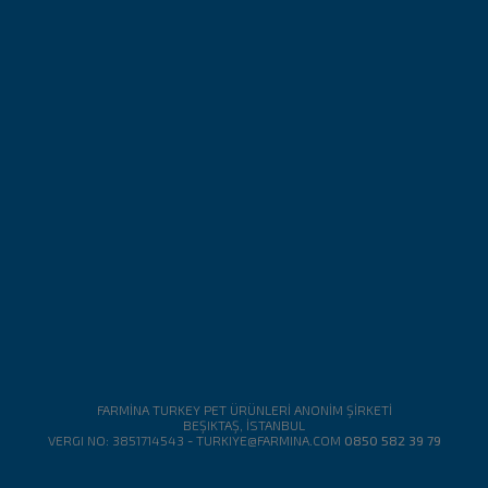
FARMİNA TURKEY PET ÜRÜNLERİ ANONİM ŞİRKETİ
BEŞIKTAŞ, İSTANBUL
VERGI NO: 3851714543
-
TURKIYE@FARMINA.COM
0850 582 39 79