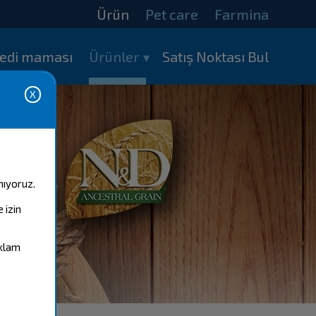
Ürün
Pet care
Farmina
edi maması
Ürünler
Satış Noktası Bul
nıyoruz.
 izin
eklam