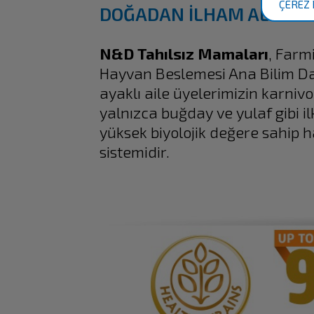
ÇEREZ 
DOĞADAN İLHAM ALINARA
N&D Tahılsız Mamaları
, Farm
Hayvan Beslemesi Ana Bilim Da
ayaklı aile üyelerimizin karniv
yalnızca buğday ve yulaf gibi i
yüksek biyolojik değere sahip h
sistemidir.