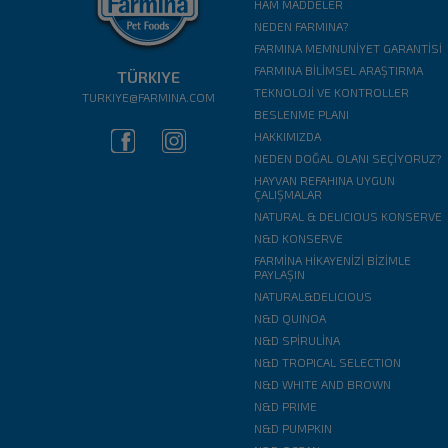
HAM MADDELER
NEDEN FARMINA?
FARMINA MEMNUNİYET GARANTİSİ
FARMINA BİLİMSEL ARAŞTIRMA
TÜRKIYE
TEKNOLOJİ VE KONTROLLER
TURKIYE@FARMINA.COM
BESLENME PLANI
HAKKIMIZDA
NEDEN DOĞAL OLANI SEÇİYORUZ?
HAYVAN REFAHINA UYGUN
ÇALIŞMALAR
NATURAL & DELICIOUS KONSERVE
N&D KONSERVE
FARMİNA HİKAYENİZİ BİZİMLE
PAYLAŞIN
NATURAL&DELICIOUS
N&D QUINOA
N&D SPİRULİNA
N&D TROPICAL SELECTION
N&D WHITE AND BROWN
N&D PRIME
N&D PUMPKIN