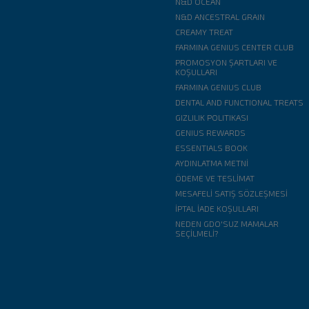
N&D OCEAN
N&D ANCESTRAL GRAIN
CREAMY TREAT
FARMINA GENIUS CENTER CLUB
PROMOSYON ŞARTLARI VE
KOŞULLARI
FARMINA GENIUS CLUB
DENTAL AND FUNCTIONAL TREATS
GIZLILIK POLITIKASI
GENIUS REWARDS
ESSENTIALS BOOK
AYDINLATMA METNİ
ÖDEME VE TESLİMAT
MESAFELİ SATIŞ SÖZLEŞMESİ
İPTAL İADE KOŞULLARI
NEDEN GDO'SUZ MAMALAR
SEÇİLMELİ?