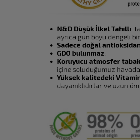
N&D Düşük İlkel Tahıllı
t
ayrıca gün boyu dengeli bir
Sadece doğal antioksidan
GDO bulunmaz
;
Koruyucu atmosfer taba
içine soluduğumuz havada b
Yüksek kalitedeki Vitami
dayanıklıdırlar ve uzun ömü