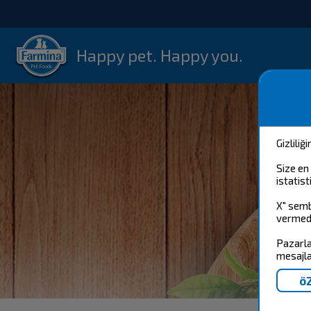
Happy pet. Happy you.
Gizliliğ
Size en
istatis
X" semb
vermede
Pazarla
mesajla