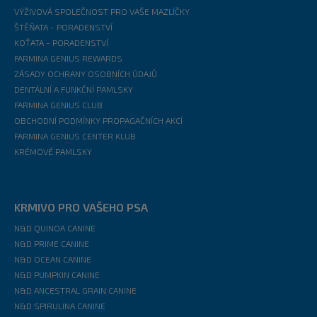
VÝŽIVOVÁ SPOLEČNOST PRO VAŠE MAZLÍČKY
ŠTĚŇATA - PORADENSTVÍ
KOŤATA - PORADENSTVÍ
FARMINA GENIUS REWARDS
ZÁSADY OCHRANY OSOBNÍCH ÚDAJŮ
DENTÁLNÍ A FUNKČNÍ PAMLSKY
FARMINA GENIUS CLUB
OBCHODNÍ PODMÍNKY PROPAGAČNÍCH AKCÍ
FARMINA GENIUS CENTER KLUB
KRÉMOVÉ PAMLSKY
KRMIVO PRO VAŠEHO PSA
N&D QUINOA CANINE
N&D PRIME CANINE
N&D OCEAN CANINE
N&D PUMPKIN CANINE
N&D ANCESTRAL GRAIN CANINE
N&D SPIRULINA CANINE