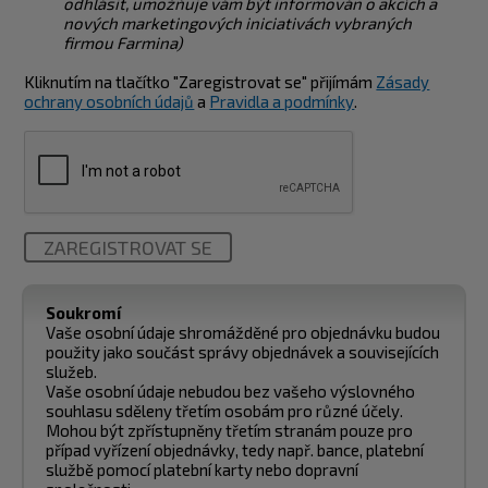
odhlásit, umožňuje vám být informován o akcích a
nových marketingových iniciativách vybraných
firmou Farmina)
Kliknutím na tlačítko "Zaregistrovat se" přijímám
Zásady
ochrany osobních údajů
a
Pravidla a podmínky
.
ZAREGISTROVAT SE
Soukromí
Vaše osobní údaje shromážděné pro objednávku budou
použity jako součást správy objednávek a souvisejících
služeb.
Vaše osobní údaje nebudou bez vašeho výslovného
souhlasu sděleny třetím osobám pro různé účely.
Mohou být zpřístupněny třetím stranám pouze pro
případ vyřízení objednávky, tedy např. bance, platební
službě pomocí platební karty nebo dopravní