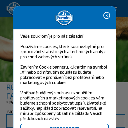
Happy pet. Happy you.
Vaše soukromí je pro nás zásadní
Používáme cookies, které jsou nezbytné pro
zpracování statistických a technických analýz
pro chod webových stránek.
Zavřením Cookie banneru, kliknutím na symbol
„X“ nebo odmítnutím souhlasu budete
REGISTRACE
pokračovat v prohlížení bez profilování nebo
marketingových cookies.
REGISTRAČNÍ FORMULÁŘ
V případě udělený souhlasu s použitím
FARMINA.
profilovacích a marketingových cookies vám
* Povinná pole
budeme schopni poskytovat lepší uživatelské
zážitky, například zobrazovat relevantní, na
JMÉNO*
míru přizpůsobený obsah na základě Vašich
předchozích návštěv