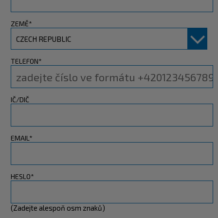
ZEMĚ*
TELEFON*
IČ/DIČ
EMAIL*
HESLO*
(Zadejte alespoň osm znaků)