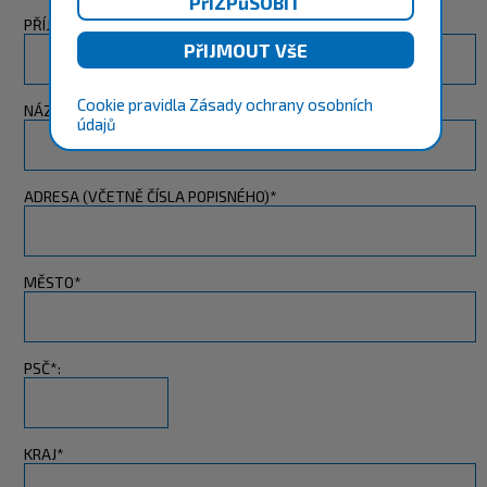
PŘÍJMENÍ*
Cookie pravidla
Zásady ochrany osobních
NÁZEV SPOLEČNOSTI
údajů
ADRESA (VČETNĚ ČÍSLA POPISNÉHO)*
MĚSTO*
PSČ*:
KRAJ*