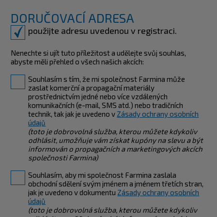
DORUČOVACÍ ADRESA
použijte adresu uvedenou v registraci.
Nenechte si ujít tuto příležitost a udělejte svůj souhlas,
abyste měli přehled o všech našich akcích:
Souhlasím s tím, že mi společnost Farmina může
zaslat komerční a propagační materiály
prostřednictvím jedné nebo více vzdálených
komunikačních (e-mail, SMS atd.) nebo tradičních
technik, tak jak je uvedeno v
Zásady ochrany osobních
údajů
(toto je dobrovolná služba, kterou můžete kdykoliv
odhlásit, umožňuje vám získat kupóny na slevu a být
informován o propagačních a marketingových akcích
společnosti Farmina)
Souhlasím, aby mi společnost Farmina zaslala
obchodní sdělení svým jménem a jménem třetích stran,
jak je uvedeno v dokumentu
Zásady ochrany osobních
údajů
(toto je dobrovolná služba, kterou můžete kdykoliv