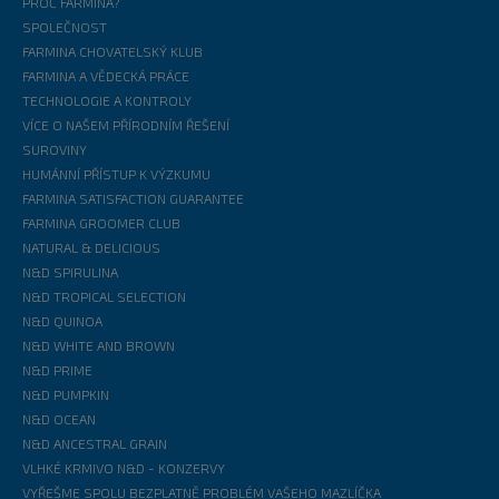
PROČ FARMINA?
SPOLEČNOST
FARMINA CHOVATELSKÝ KLUB
FARMINA A VĚDECKÁ PRÁCE
TECHNOLOGIE A KONTROLY
VÍCE O NAŠEM PŘÍRODNÍM ŘEŠENÍ
SUROVINY
HUMÁNNÍ PŘÍSTUP K VÝZKUMU
FARMINA SATISFACTION GUARANTEE
FARMINA GROOMER CLUB
NATURAL & DELICIOUS
N&D SPIRULINA
N&D TROPICAL SELECTION
N&D QUINOA
N&D WHITE AND BROWN
N&D PRIME
N&D PUMPKIN
N&D OCEAN
N&D ANCESTRAL GRAIN
VLHKÉ KRMIVO N&D - KONZERVY
VYŘEŠME SPOLU BEZPLATNĚ PROBLÉM VAŠEHO MAZLÍČKA