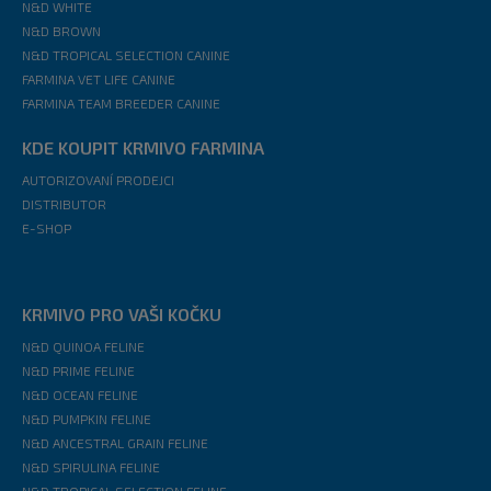
N&D WHITE
N&D BROWN
N&D TROPICAL SELECTION CANINE
FARMINA VET LIFE CANINE
FARMINA TEAM BREEDER CANINE
KDE KOUPIT KRMIVO FARMINA
AUTORIZOVANÍ PRODEJCI
DISTRIBUTOR
E-SHOP
KRMIVO PRO VAŠI KOČKU
N&D QUINOA FELINE
N&D PRIME FELINE
N&D OCEAN FELINE
N&D PUMPKIN FELINE
N&D ANCESTRAL GRAIN FELINE
N&D SPIRULINA FELINE