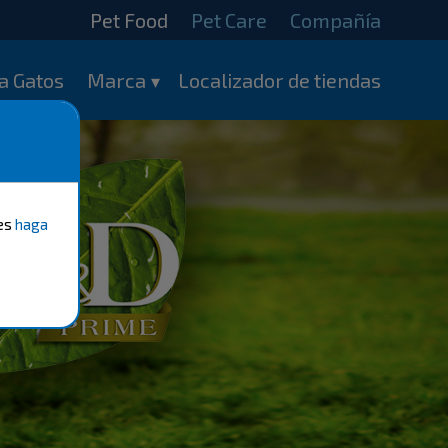
Pet Food
Pet Care
Compañía
a Gatos
Marca
Localizador de tiendas
ies
haga