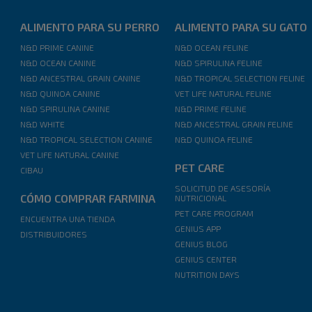
ALIMENTO PARA SU PERRO
ALIMENTO PARA SU GATO
N&D PRIME CANINE
N&D OCEAN FELINE
N&D OCEAN CANINE
N&D SPIRULINA FELINE
N&D ANCESTRAL GRAIN CANINE
N&D TROPICAL SELECTION FELINE
N&D QUINOA CANINE
VET LIFE NATURAL FELINE
N&D SPIRULINA CANINE
N&D PRIME FELINE
N&D WHITE
N&D ANCESTRAL GRAIN FELINE
N&D TROPICAL SELECTION CANINE
N&D QUINOA FELINE
VET LIFE NATURAL CANINE
PET CARE
CIBAU
SOLICITUD DE ASESORÍA
CÓMO COMPRAR FARMINA
NUTRICIONAL
PET CARE PROGRAM
ENCUENTRA UNA TIENDA
GENIUS APP
DISTRIBUIDORES
GENIUS BLOG
GENIUS CENTER
NUTRITION DAYS