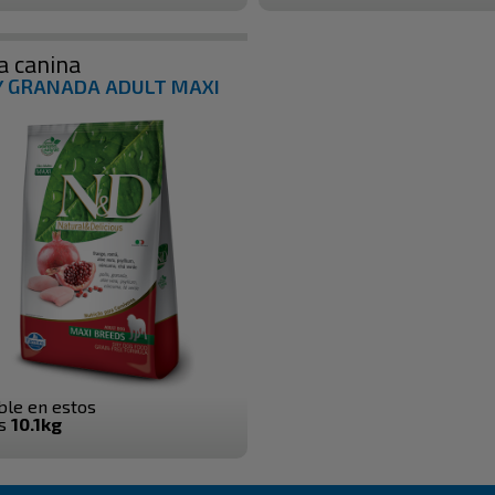
a canina
Y GRANADA ADULT MAXI
ble en estos
os
10.1kg