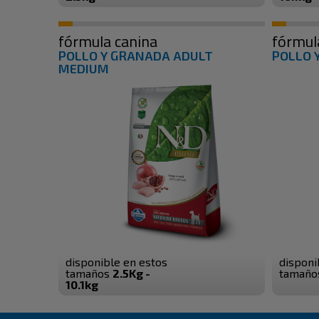
fórmula canina
fórmul
POLLO Y GRANADA ADULT
POLLO 
MEDIUM
disponible en estos
disponi
tamaños
2.5Kg -
tamañ
10.1kg