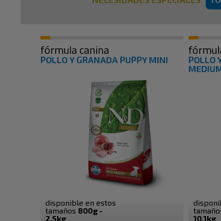
fórmula canina
fórmul
POLLO Y GRANADA PUPPY MINI
POLLO 
MEDIU
disponible en estos
disponi
tamaños
800g -
tamañ
2.5kg
10.1kg