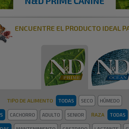
N&D PRIME CANINE
ENCUENTRE EL PRODUCTO IDEAL P
TODAS
SECO
HÚMEDO
TIPO DE ALIMENTO
S
CACHORRO
ADULTO
SENIOR
TODAS
RAZA
DAS
MANTENIMIENTO
CASTRADO
LACTANTE
G