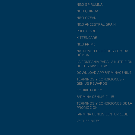
N&D SPIRULINA
N&D QUINOA
N&D OCEAN
N&D ANCESTRAL GRAIN
PUPPYCARE
KITTENCARE
N&D PRIME
NATURAL & DELICIOUS COMIDA
HÚMDA
LA COMPAÑÍA PARA LA NUTRICIÓN
DE TUS MASCOTAS
DOWNLOAD APP FARMINAGENIUS
TÉRMINOS Y CONDICIONES -
GENIUS REWARDS
COOKIE POLICY
FARMINA GENIUS CLUB
TÉRMINOS Y CONDICIONES DE LA
PROMOCIÓN
FARMINA GENIUS CENTER CLUB
VETLIFE BITES