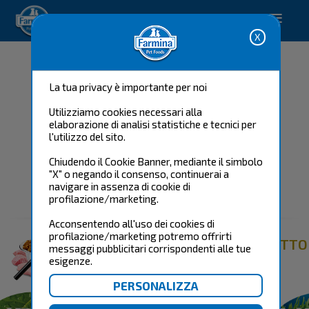
Happy pet. Happy you.
La tua privacy è importante per noi
Utilizziamo cookies necessari alla
elaborazione di analisi statistiche e tecnici per
l'utilizzo del sito.
Chiudendo il Cookie Banner, mediante il simbolo
"X" o negando il consenso, continuerai a
N&D PUMPKIN CANI
navigare in assenza di cookie di
profilazione/marketing.
Acconsentendo all'uso dei cookies di
profilazione/marketing potremo offrirti
TROVA IL PRODOTTO PIÙ ADATTO
messaggi pubblicitari corrispondenti alle tue
PER IL TUO CANE
esigenze.