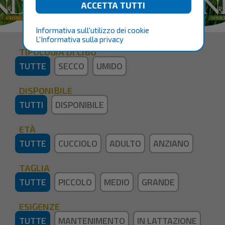
Informativa sull'utilizzo dei cookie
L'Informativa sulla privacy
TIPOLOGIA DI CIBO
TUTTE
SECCO
UMIDO
DISPONIBILE
TUTTI
DISPONIBILE
ETÀ
TUTTE
CUCCIOLO
ADULTO
ANZIANO
TAGLIA
TUTTE
PICCOLO
MEDIO
GRANDE
ESIGENZE
TUTTE
MANTENIMENTO
IN LATTAZIONE