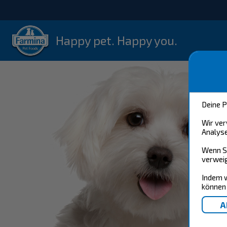
Happy pet. Happy you.
Deine P
Wir ver
Analyse
Wenn Si
verweig
Indem w
können 