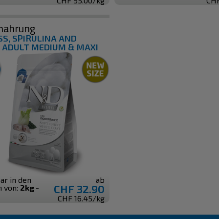
CHF 55.00/kg
CHF
nahrung
SS, SPIRULINA AND
 ADULT MEDIUM & MAXI
ar in den
ab
CHF 32.90
n von:
2kg -
CHF 16.45/kg