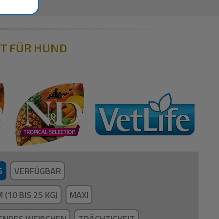
KT FÜR HUND
S
VERFÜGBAR
 (10 BIS 25 KG)
MAXI
LENDES WEIBCHEN
TRÄCHTIGKEIT