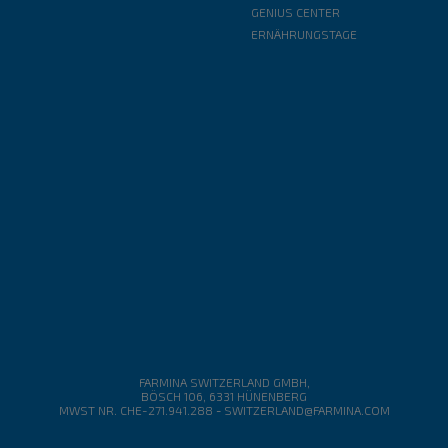
GENIUS CENTER
ERNÄHRUNGSTAGE
FARMINA SWITZERLAND GMBH,
BÖSCH 106, 6331 HÜNENBERG
MWST NR. CHE-271.941.288
-
SWITZERLAND@FARMINA.COM