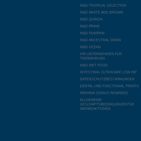
N&D TROPICAL SELECTION
N&D WHITE AND BROWN
N&D QUINOA
N&D PRIME
N&D PUMPKIN
N&D ANCESTRAL GRAIN
N&D OCEAN
IHR UNTERNEHMEN FÜR
TIERNAHRUNG
N&D WET FOOD
INTESTINAL ULTRACARE LOW FAT
DATENSCHUTZBESTIMMUNGEN
DENTAL UND FUNCTIONAL TREATS
FARMINA GENIUS REWARDS
ALLGEMEINE
GESCHÄFTSBEDINGUNGEN FÜR
WERBEAKTIONEN