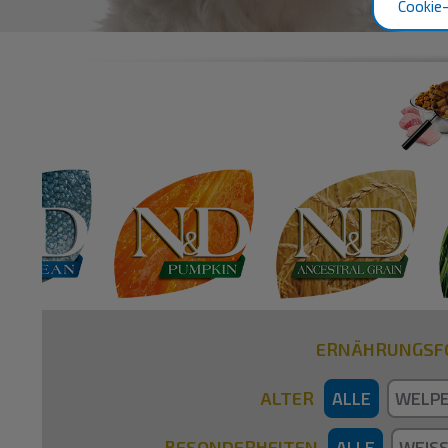
Cookie-
ERNÄHRUNGSF
ALLE
WELP
ALTER
ALLE
WEISS
BESONDERHEITEN