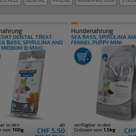
nahrung
Hundenahrung
COAT DENTAL TREAT
SEA BASS, SPIRULINA AN
EA BASS, SPIRULINA AND
FENNEL PUPPY MINI
 MEDIUM & MAXI
ar in den
ab
verfügbar in den
CHF 5.50
CHF
n von:
100g
Grössen von:
1.5kg