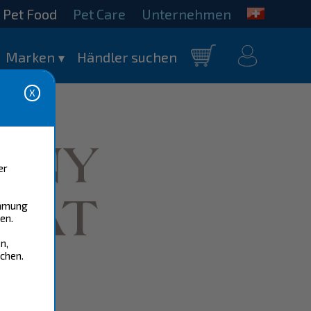
Pet Food
Pet Care
Unternehmen
mein
Marken
Händler suchen
Warenkorb
Konto
er
immung
en.
n,
chen.