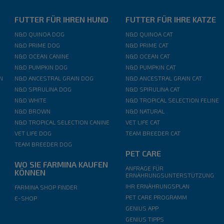
FUTTER FÜR IHREN HUND
FUTTER FÜR IHRE KATZE
N&D QUINOA DOG
N&D QUINOA CAT
N&D PRIME DOG
N&D PRIME CAT
N&D OCEAN CANINE
N&D OCEAN CAT
N&D PUMPKIN DOG
N&D PUMPKIN CAT
N
N&D ANCESTRAL GRAIN DOG
N&D ANCESTRAL GRAIN CAT
N&D SPIRULINA DOG
N&D SPIRULINA CAT
N&D WHITE
N&D TROPICAL SELECTION FELINE
N&D BROWN
N&D NATURAL
N&D TROPICAL SELECTION CANINE
VET LIFE CAT
VET LIFE DOG
TEAM BREEDER CAT
TEAM BREEDER DOG
PET CARE
WO SIE FARMINA KAUFEN
ANFRAGE FÜR
KÖNNEN
ERNÄHRUNGSUNTERSTÜTZUNG
IHR ERNÄHRUNGSPLAN
FARMINA SHOP FINDER
PET CARE PROGRAMM
E-SHOP
GENIUS APP
GENIUS TIPPS