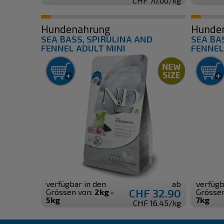
CHF 70.00/kg
Hundenahrung
Hunde
SEA BASS, SPIRULINA AND
SEA BA
FENNEL ADULT MINI
FENNEL
verfügbar in den
ab
verfügb
CHF 32.90
Grössen von:
2kg -
Grösse
5kg
7kg
CHF 16.45/kg