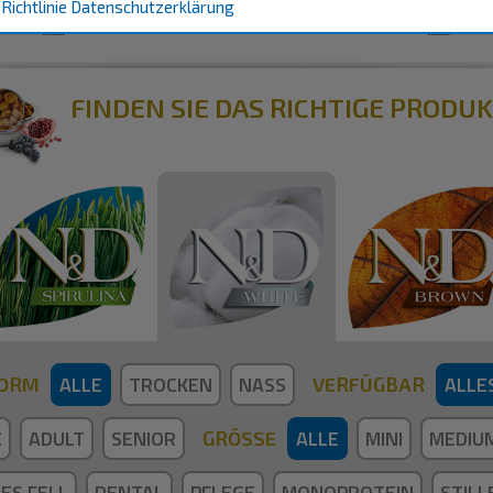
N&D WHITE
Richtlinie
Datenschutzerklärung
FINDEN SIE DAS RICHTIGE PRODU
ALLE
TROCKEN
NASS
ALLE
ORM
VERFÜGBAR
E
ADULT
SENIOR
ALLE
MINI
MEDIUM
GRÖSSE
ES FELL
DENTAL
PFLEGE
MONOPROTEIN
STIL