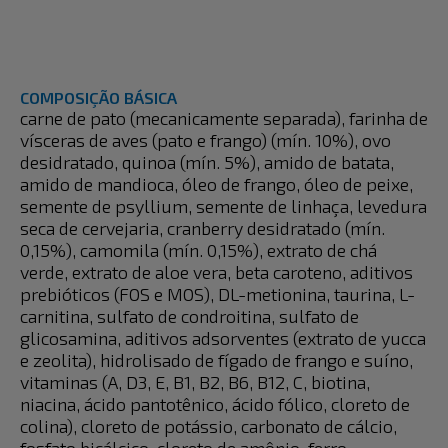
COMPOSIÇÃO BÁSICA
carne de pato (mecanicamente separada), farinha de
vísceras de aves (pato e frango) (mín. 10%), ovo
desidratado, quinoa (mín. 5%), amido de batata,
amido de mandioca, óleo de frango, óleo de peixe,
semente de psyllium, semente de linhaça, levedura
seca de cervejaria, cranberry desidratado (mín.
0,15%), camomila (mín. 0,15%), extrato de chá
verde, extrato de aloe vera, beta caroteno, aditivos
prebióticos (FOS e MOS), DL-metionina, taurina, L-
carnitina, sulfato de condroitina, sulfato de
glicosamina, aditivos adsorventes (extrato de yucca
e zeolita), hidrolisado de fígado de frango e suíno,
vitaminas (A, D3, E, B1, B2, B6, B12, C, biotina,
niacina, ácido pantotênico, ácido fólico, cloreto de
colina), cloreto de potássio, carbonato de cálcio,