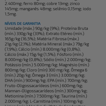
2.400mg; ferro 80mg; cobre 13mg; zinco
145mg; manganês 48mg; selênio 0,15mg; iodo
1,5mg.
NÍVEIS DE GARANTIA
Umidade (máx.) 90g/kg (9%); Proteína Bruta
(mín.) 330g/kg (33%); Extrato Etéreo (mín.)
165g/kg (16,5%); Matéria Fibrosa (máx.)
21g/kg (2,1%); Matéria Mineral (máx.) 79g/kg
(7,9%); Cálcio (mín.) 8.000mg/kg (0,8%);
Cálcio (máx.) 15g/kg (1,5%); Fósforo (mín.)
8.000mg/kg (0,8%); Sódio (mín.) 2.000mg/kg;
Potássio (mín.) 5.000mg/kg; Magnésio (mín.)
800mg/kg; Cloro (mín) 300 mg/kg, Ômega 6
(mín.) 20g/kg; Ômega 3 (mín.) 3.000mg/kg;
DHA (mín.) 900mg/kg; EPA (mín.) 700mg/kg;
Fruto-Oligossacarídeos (mín.) 600mg/kg;
Mannan-Oligossacarídeos (mín.) 300mg/kg;
Metionina (mín.) 7.500mg/kg; Taurina (mín.)
2.000mg/kg; L-Carnitina (mín.) 100mg/kg;