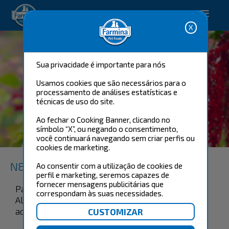
Happy pet. Happy you.
Sua privacidade é importante para nós
Usamos cookies que são necessários para o
processamento de análises estatísticas e
técnicas de uso do site.
Ao fechar o Cooking Banner, clicando no
símbolo “X”, ou negando o consentimento,
URINARY
você continuará navegando sem criar perfis ou
cookies de marketing.
N&D Quinoa Feline
Ao consentir com a utilização de cookies de
perfil e marketing, seremos capazes de
fornecer mensagens publicitárias que
Pato, Quinoa, Cranberry e Camomila
correspondam às suas necessidades.
Alimento completo e balanceado para gatos
adultos com o trato urinário sensível